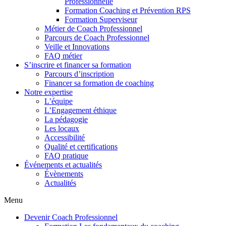
Professionnelle
Formation Coaching et Prévention RPS
Formation Superviseur
Métier de Coach Professionnel
Parcours de Coach Professionnel
Veille et Innovations
FAQ métier
S’inscrire et financer sa formation
Parcours d’inscription
Financer sa formation de coaching
Notre expertise
L’équipe
L’Engagement éthique
La pédagogie
Les locaux
Accessibilité
Qualité et certifications
FAQ pratique
Événements et actualités
Évènements
Actualités
Menu
Devenir Coach Professionnel