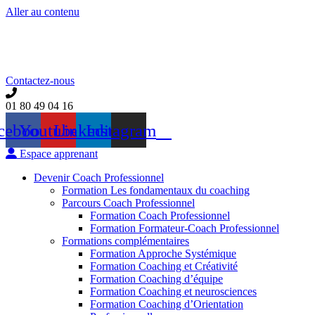
Aller au contenu
Contactez-nous
01 80 49 04 16
cebook
Youtube
Linkedin
Instagram
Espace apprenant
Devenir Coach Professionnel
Formation Les fondamentaux du coaching
Parcours Coach Professionnel
Formation Coach Professionnel
Formation Formateur-Coach Professionnel
Formations complémentaires
Formation Approche Systémique
Formation Coaching et Créativité
Formation Coaching d’équipe
Formation Coaching et neurosciences
Formation Coaching d’Orientation