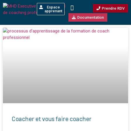
Espace
Prendre RDV
Devenir Coach Professionnel
S’inscrire et financer sa formation
Notre expertise
Événements et actualités
apprenant
Documentation
Coacher et vous faire coacher